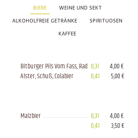
BIERE
WEINE UND SEKT
ALKOHOLFREIE GETRÄNKE
SPIRITUOSEN
KAFFEE
Bitburger Pils Vom Fass, Radler,
0,3l
4,00 €
Alster, Schuß, Colabier
0,4l
5,00 €
Malzbier
0,3l
4,00 €
0,4l
3,50 €